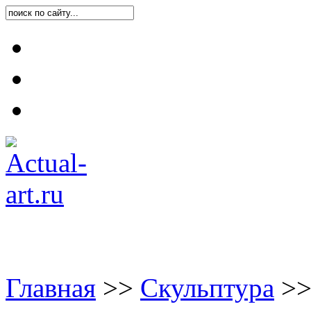
Карта блога
Контакты
О блоге
Главная
>
>
Скульптура
>