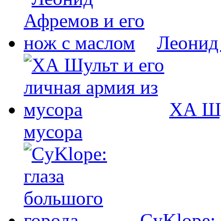
Леонид
ХА Шу
мусора
CyKlope: 