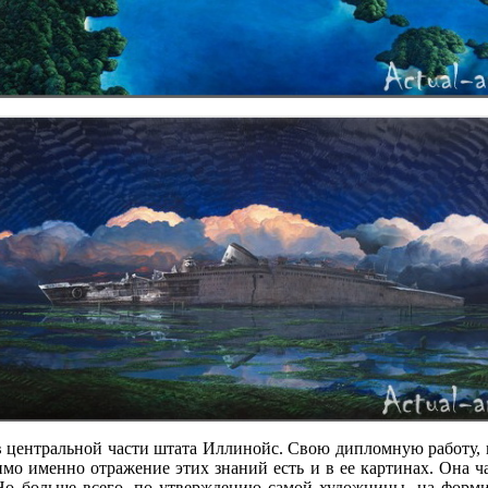
в центральной части штата Иллинойс. Свою дипломную работу, в
мо именно отражение этих знаний есть и в ее картинах. Она ч
о больше всего, по утверждению самой художницы, на формиро