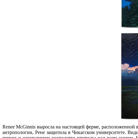
Renee McGinnis выросла на настоящей ферме, расположенной 
антропологии, Рене защитила в Чикагском университете. Види
миром и неумолимом господстве природы над всем сущим. Н