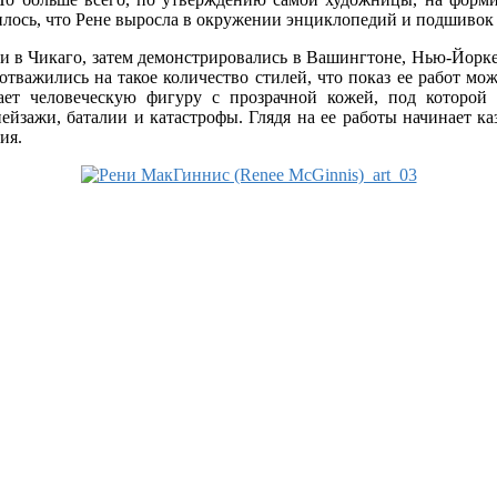
илось, что Рене выросла в окружении энциклопедий и подшивок ж
и в Чикаго, затем демонстрировались в Вашингтоне, Нью-Йорке
отважились на такое количество стилей, что показ ее работ мо
ает человеческую фигуру с прозрачной кожей, под которой
зажи, баталии и катастрофы. Глядя на ее работы начинает каза
ия.