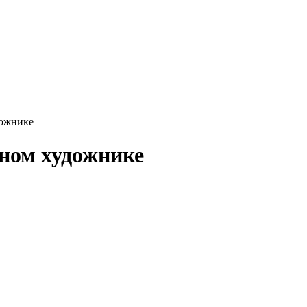
дожнике
дном художнике