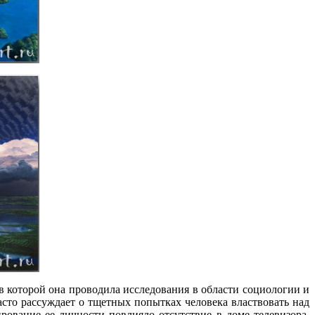
 которой она проводила исследования в области социологии и
асто рассуждает о тщетных попытках человека властвовать над
вание ее личности повлияло отсутствие в доме телевизора.