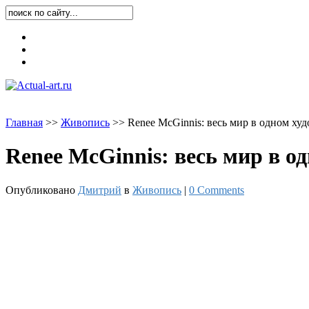
Карта блога
Контакты
О блоге
Главная
>
>
Живопись
>
>
Renee McGinnis: весь мир в одном ху
Renee McGinnis: весь мир в о
Опубликовано
Дмитрий
в
Живопись
|
0 Comments