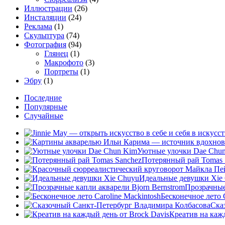
Иллюстрации
(26)
Инсталяции
(24)
Реклама
(1)
Скульптура
(74)
Фотография
(94)
Глянец
(1)
Макрофото
(3)
Портреты
(1)
Эбру
(1)
Последние
Популярные
Случайные
Уютные улочки Dae Chu
Потерянный рай Tomas 
Идеальные девушки Xie
Прозрачные
Бесконечное лето C
Ска
Креатив на кажд