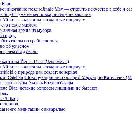
n Kim
Jinnie May — открыть искусство в себе и се
e Smyth: уже не вышивка, но еще не картина
и Айриш — картины, созданные поцелуем
 его нож с маслом
о личная армия из мусора
о города
 с объективом на гребне волны
сиво об ужасном
вее, чем вы думали
картины Йенса Гессе (Jens Hesse)
и Айриш — картины, созданные поцелуем
rrifield о природе как создателе зеркал
Шокирующие инсталляции Маурицио Кателлана (Maur
е скульптуры Аксель Брехенсбауэра
rrette Diaz: детские вопросы лишними не бывают
тьях
e Shitagi
миллионов
dal и его медитации с акварелью