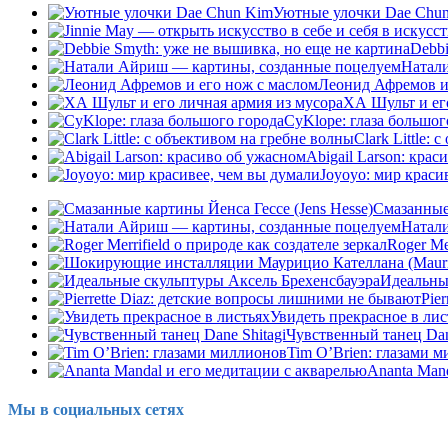
Уютные улочки Dae Chu
Debbi
Натал
Леонид Афремов и
ХА Шульт и ег
CyKlope: глаза большог
Clark Little:
Abigail Larson: кра
Joyoyo: мир краси
Смазанные 
Натал
Roger Me
Идеальны
Pie
Увидеть прекрасное в лис
Чувственный танец Dan
Tim O’Brien: глазами 
Ananta Man
Мы в социальных сетях