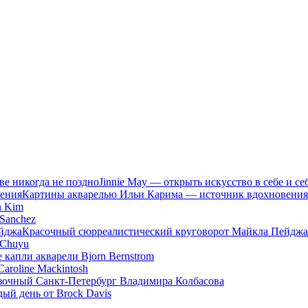
Jinnie May — открыть искусство в себе и се
Картины акварелью Ильи Карима — источник вдохновения
n Kim
Sanchez
Красочный сюрреалистический круговорот Майкла Пейджа
 Chuyu
 капли акварели Bjorn Bernstrom
aroline Mackintosh
зочный Санкт-Петербург Владимира Колбасова
ый день от Brock Davis