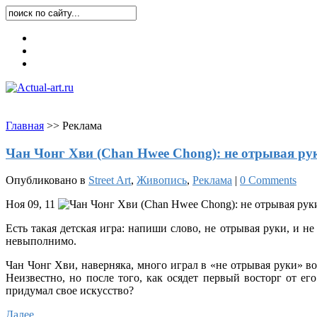
Карта блога
Контакты
О блоге
Главная
>
>
Реклама
Чан Чонг Хви (Chan Hwee Chong): не отрывая руки
Опубликовано в
Street Art
,
Живопись
,
Реклама
|
0 Comments
Ноя 09, 11
Есть такая детская игра: напиши слово, не отрывая руки, и 
невыполнимо.
Чан Чонг Хви, наверняка, много играл в «не отрывая руки» в
Неизвестно, но после того, как осядет первый восторг от е
придумал свое искусство?
Далее