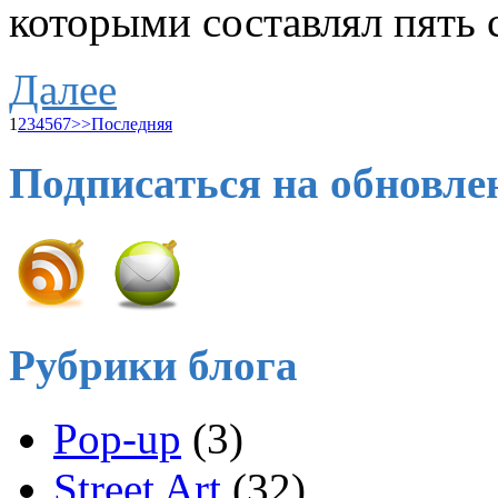
которыми составлял пять 
Далее
1
2
3
4
5
6
7
>>
Последняя
Подписаться на обновле
Рубрики блога
Pop-up
(3)
Street Art
(32)