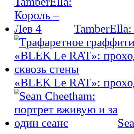
TamberElla:
«BLEK Le RAT»: проход
Sea