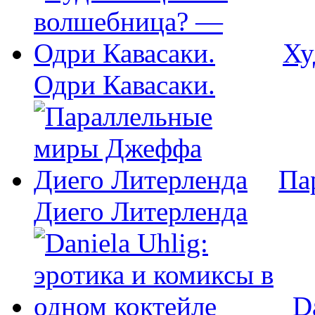
Ху
Одри Кавасаки.
Па
Диего Литерленда
D