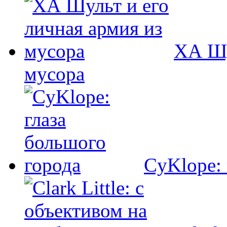
ХА Шу
мусора
CyKlope: 