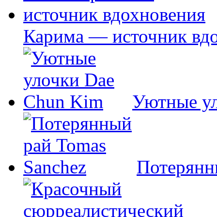
Карима — источник вд
Уютные у
Потерянн