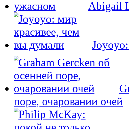
Abigail 
Joyoyo:
G
поре, очаровании очей