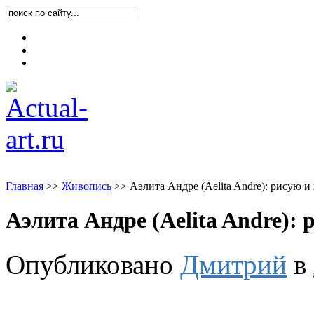
Карта блога
Контакты
О блоге
Главная
>
>
Живопись
>
>
Аэлита Андре (Aelita Andre): рисую и
Аэлита Андре (Aelita Andre): 
Опубликовано
Дмитрий
в