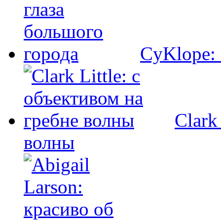
CyKlope: 
Clark
волны