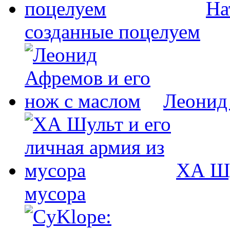
На
созданные поцелуем
Леонид
ХА Шу
мусора