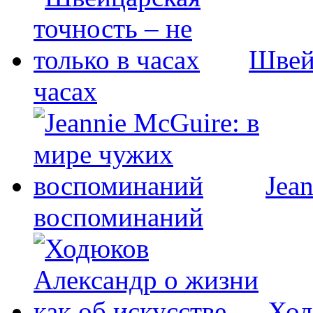
Швейц
часах
Jea
воспоминаний
Ход