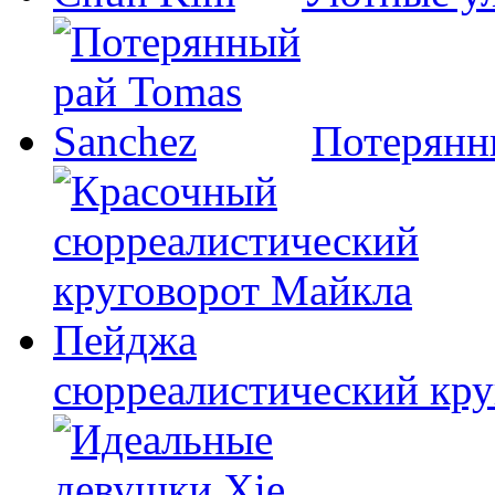
Потерянн
сюрреалистический кр