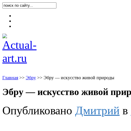
Карта блога
Контакты
О блоге
Главная
>
>
Эбру
>
>
Эбру — искусство живой природы
Эбру — искусство живой при
Опубликовано
Дмитрий
в