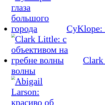
CyKlope: 
Clark
волны