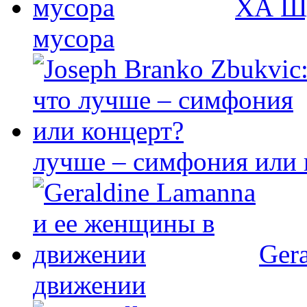
ХА Шу
мусора
лучше – симфония или 
Ger
движении