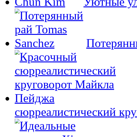
Уютные у
Потерянн
сюрреалистический кр