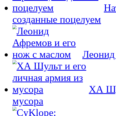
На
созданные поцелуем
Леонид
ХА Шу
мусора