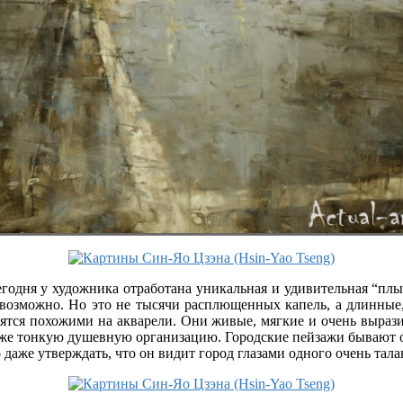
егодня у художника отработана уникальная и удивительная “плы
 возможно. Но это не тысячи расплющенных капель, а длинные,
вятся похожими на акварели. Они живые, мягкие и очень выраз
же тонкую душевную организацию. Городские пейзажи бывают од
но даже утверждать, что он видит город глазами одного очень т