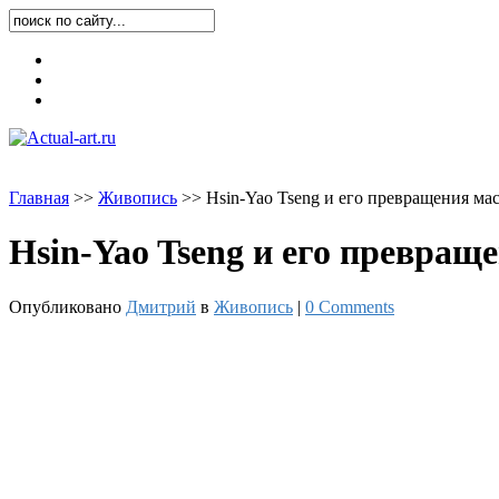
Карта блога
Контакты
О блоге
Главная
>
>
Живопись
>
>
Hsin-Yao Tseng и его превращения мас
Hsin-Yao Tseng и его превращ
Опубликовано
Дмитрий
в
Живопись
|
0 Comments