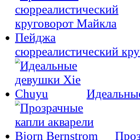
сюрреалистический кр
Идеальны
Проз