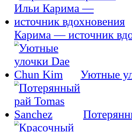
Карима — источник вд
Уютные у
Потерянн