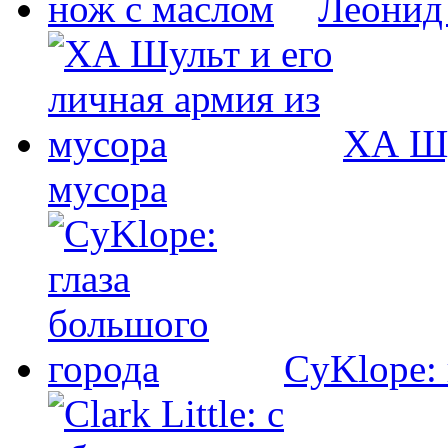
Леонид
ХА Шу
мусора
CyKlope: 