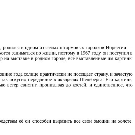
ик, родился в одном из самых штормовых городков Норвегии —
хотел заниматься по жизни, поэтому в 1967 году, он поступил в
ор на выставке в родном городе, все выставленные им картины
вине года солнце практически не посещает страну, и зачастую
 так искусно переданное в акварелях Шёльберга. Его картины
о ветер свистит, пронизывая до костей, и единственное, что
едствам её он способен выразить все свои эмоции на холсте.