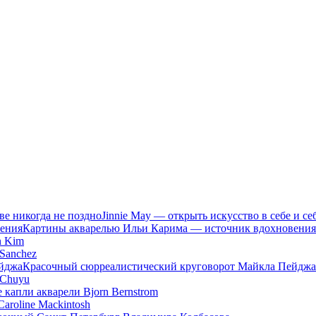
Jinnie May — открыть искусство в себе и се
Картины акварелью Ильи Карима — источник вдохновения
n Kim
Sanchez
Красочный сюрреалистический круговорот Майкла Пейджа
 Chuyu
 капли акварели Bjorn Bernstrom
aroline Mackintosh