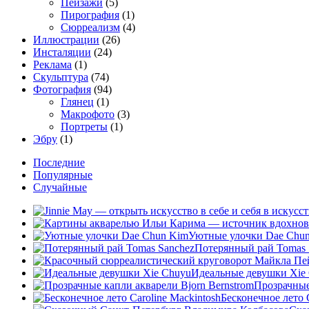
Пейзажи
(5)
Пирография
(1)
Сюрреализм
(4)
Иллюстрации
(26)
Инсталяции
(24)
Реклама
(1)
Скульптура
(74)
Фотография
(94)
Глянец
(1)
Макрофото
(3)
Портреты
(1)
Эбру
(1)
Последние
Популярные
Случайные
Уютные улочки Dae Chu
Потерянный рай Tomas 
Идеальные девушки Xie
Прозрачные
Бесконечное лето C