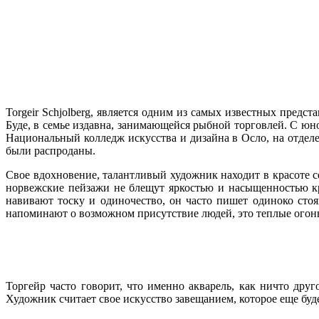
Torgeir Schjolberg, является одним из самых известных пре
Буде, в семье издавна, занимающейся рыбной торговлей. С юнош
Национальный колледж искусства и дизайна в Осло, на отделе
были распроданы.
Свое вдохновение, талантливый художник находит в красоте с
норвежские пейзажи не блещут яркостью и насыщенностью кра
навивают тоску и одиночество, он часто пишет одиноко стоя
напоминают о возможном присутствие людей, это теплые огонь
Торгейр часто говорит, что именно акварель, как ничто дру
Художник считает свое искусство завещанием, которое еще буде