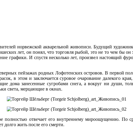
дставителей норвежской акварельной живописи. Будущий художн
еских лет, он понял, что торговля рыбой, это не то чем бы он 
ние графики. И спустя несколько лет, произвел настоящий фур
еверных пейзажах родных Лофотенских островов. В первой поло
сок, в этом и заключается суровое очарование далекого края,
щие дома занесенные сугробами снега, а вокруг ни души, тольк
ки света, мерцающие в окнах.
гое полностью отвечает его внутреннему мироощущению. По ср
т долго жить после его смерти.