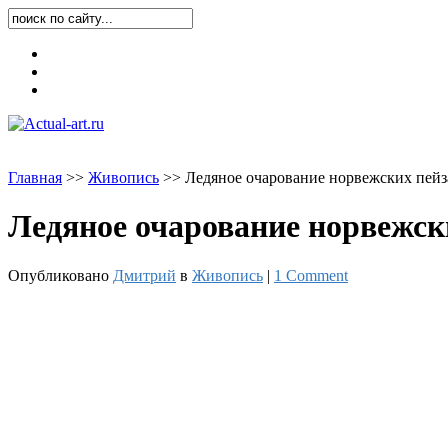
Карта блога
Контакты
О блоге
Главная
>
>
Живопись
>
>
Ледяное очарование норвежских пейзаж
Ледяное очарование норвежски
Опубликовано
Дмитрий
в
Живопись
|
1 Comment