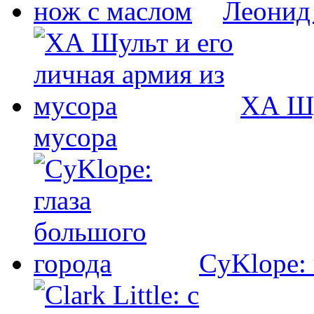
Леонид
ХА Шу
мусора
CyKlope: 