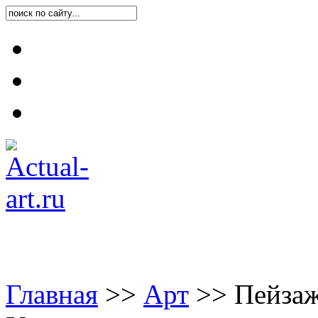
Карта блога
Контакты
О блоге
Главная
>
>
Арт
>
>
Пейзаж