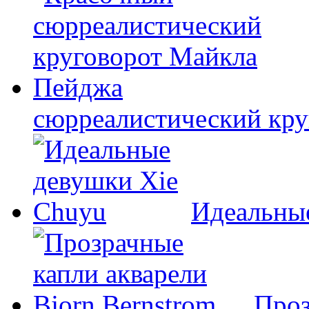
сюрреалистический кр
Идеальны
Проз