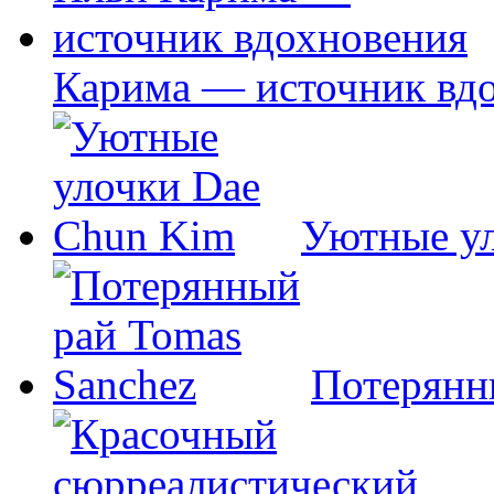
Карима — источник вд
Уютные у
Потерянн