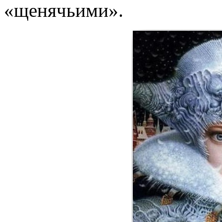
«щенячьими».