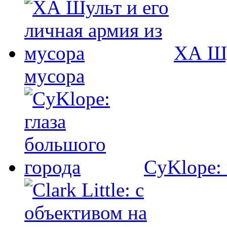
ХА Шу
мусора
CyKlope: 