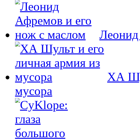
Леонид
ХА Шу
мусора