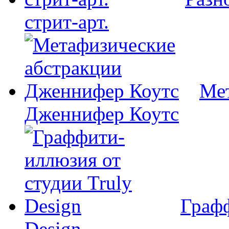
стрит-арт.
Мет
Дженнифер Коутс
Графф
Design