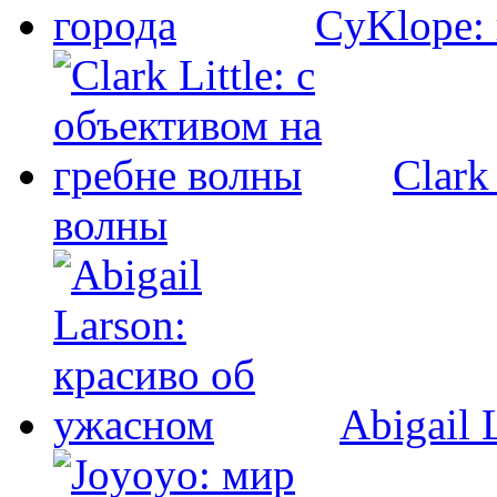
CyKlope: 
Clark
волны
Abigail 