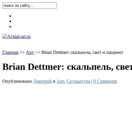
Карта блога
Контакты
О блоге
Главная
>
>
Арт
>
>
Brian Dettmer: скальпель, свет и пациент
Brian Dettmer: скальпель, све
Опубликовано
Дмитрий
в
Арт
,
Скульптура
|
0 Comments