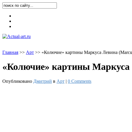
Карта блога
Контакты
О блоге
Главная
>
>
Арт
>
>
«Колючие» картины Маркуса Левина (Marcus
«Колючие» картины Маркуса Л
Опубликовано
Дмитрий
в
Арт
|
0 Comments