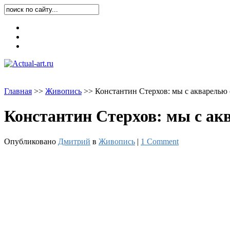
Карта блога
Контакты
О блоге
Главная
>
>
Живопись
>
>
Константин Стерхов: мы с акварелью
Константин Стерхов: мы с ак
Опубликовано
Дмитрий
в
Живопись
|
1 Comment