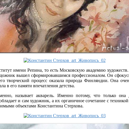
ститут имени Репина, то есть Московскую академию художеств
художник вышел сформировавшимся профессионалом. Он сфокусир
его творческий процесс оказала природа Финляндии. Она оче
ла в его памяти впечатления детства.
енно, называет акварель. Именно потому, что только она
обладает и сам художник, а их органичное сочетание с техник
любимыми объектами Константина Стерхова.