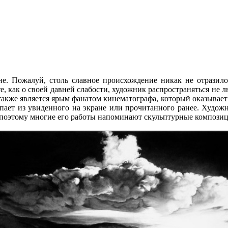
не. Пожалуй, столь славное происхождение никак не отразило
, как о своей давней слабости, художник распространяться не л
 также является ярым фанатом кинематографа, который оказывает
пает из увиденного на экране или прочитанного ранее. Художн
о поэтому многие его работы напоминают скульптурные компози