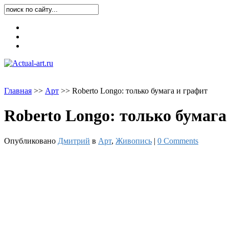
Карта блога
Контакты
О блоге
Главная
>
>
Арт
>
>
Roberto Longo: только бумага и графит
Roberto Longo: только бумага
Опубликовано
Дмитрий
в
Арт
,
Живопись
|
0 Comments