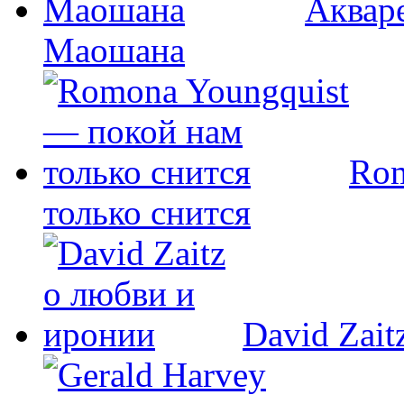
Аквар
Маошана
Rom
только снится
David Zait