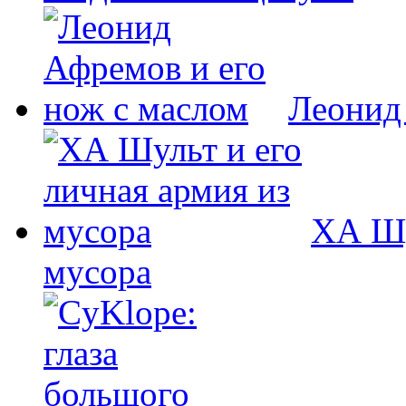
Леонид
ХА Шу
мусора