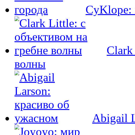
CyKlope: 
Clark
волны
Abigail 