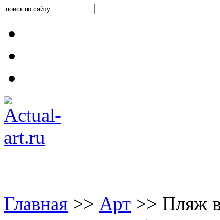
Карта блога
Контакты
О блоге
Главная
>
>
Арт
>
>
Пляж в 