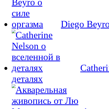
Diego Beyro
Cather
деталях