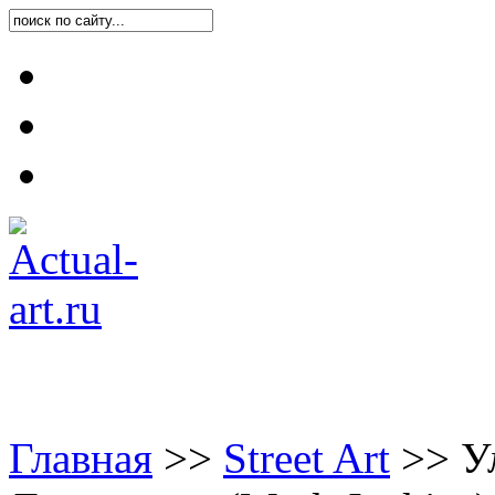
Карта блога
Контакты
О блоге
Главная
>
>
Street Art
>
>
Ул