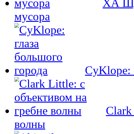
ХА Шу
мусора
CyKlope: 
Clark
волны