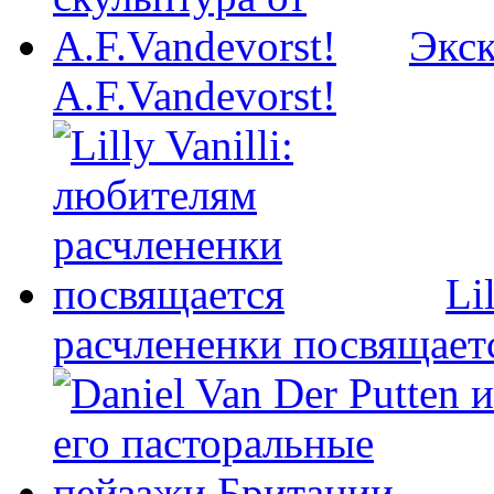
Экск
A.F.Vandevorst!
Li
расчлененки посвящает