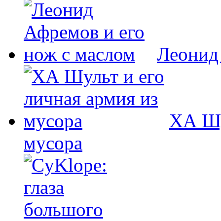
Леонид
ХА Шу
мусора