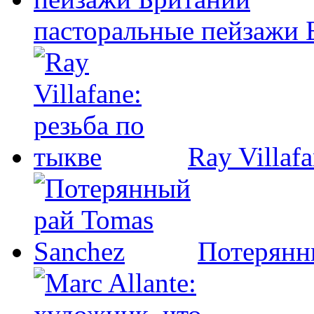
пасторальные пейзажи 
Ray Villaf
Потерянн