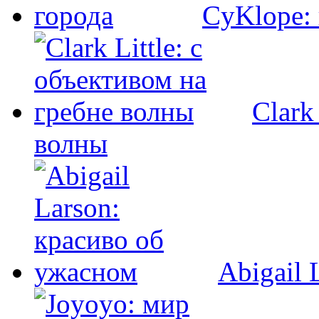
CyKlope: 
Clark
волны
Abigail 