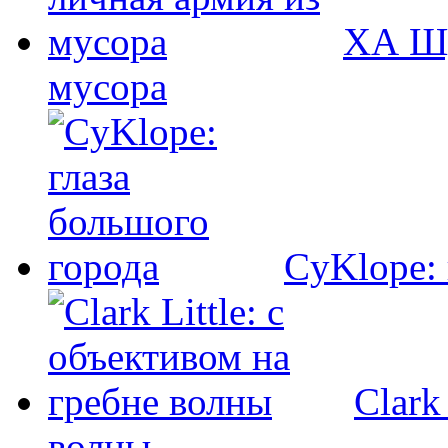
ХА Шу
мусора
CyKlope: 
Clark
волны