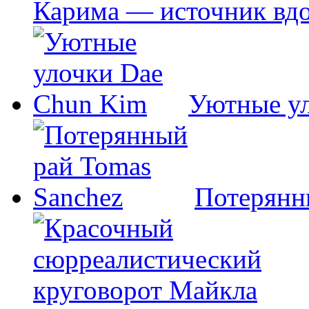
Карима — источник вд
Уютные у
Потерянн