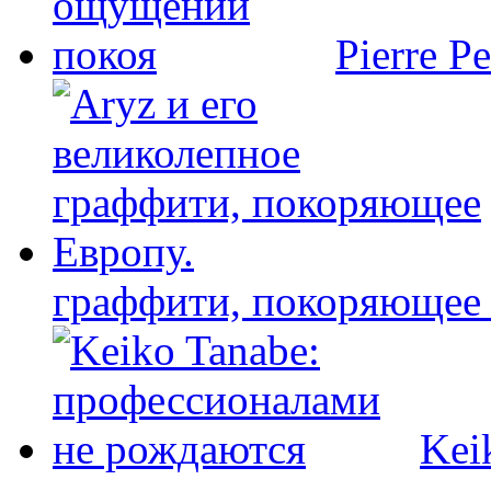
Pierre P
граффити, покоряющее 
Kei