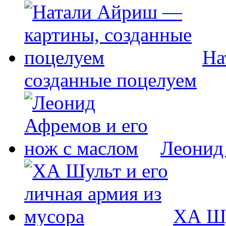
На
созданные поцелуем
Леонид
ХА Шу