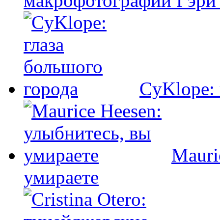
макрофотографии Гэри
CyKlope: 
Mauri
умираете