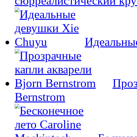
сюрреалистический кр
Идеальны
Проз
Bernstrom