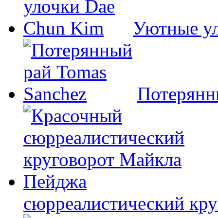
Уютные у
Потерянн
сюрреалистический кр