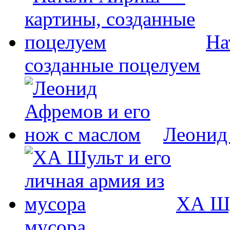
На
созданные поцелуем
Леонид
ХА Шу
мусора