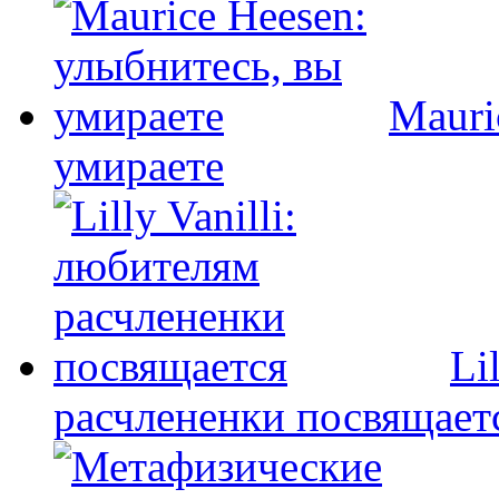
Mauri
умираете
Li
расчлененки посвящает