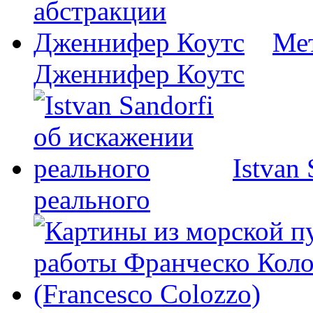
Мет
Дженнифер Коутс
Istvan
реального