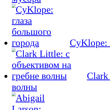
CyKlope: 
Clark
волны