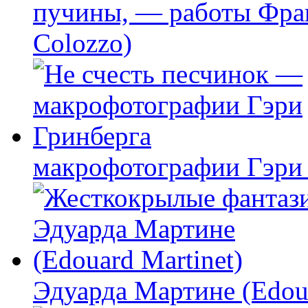
пучины, — работы Фран
Colozzo)
макрофотографии Гэри
Эдуарда Мартине (Edoua