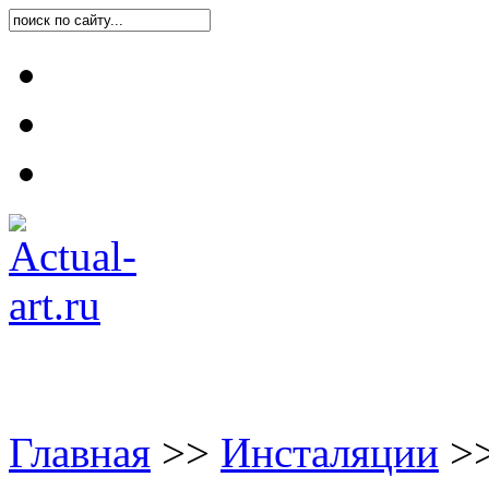
Карта блога
Контакты
О блоге
Главная
>
>
Инсталяции
>