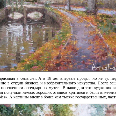
рисовал в семь лет. А в 18 лет впервые продал, но не ту, п
ние в студии бизнеса и изобразительного искусства. После з
 посещением легендарных музеев. В наши дни этот художник выс
ы получили немало хороших отзывов критиков и были отмечены в
f Naples». А картины висят в более чем тысяче государственных, 