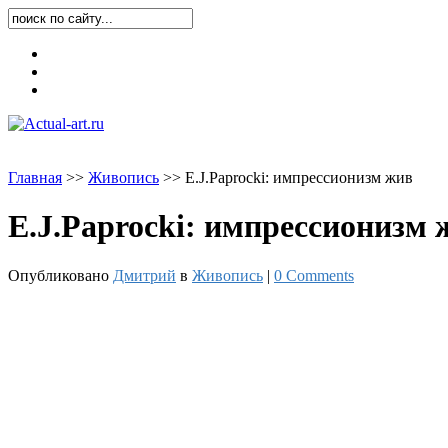
Карта блога
Контакты
О блоге
Главная
>
>
Живопись
>
>
E.J.Paprocki: импрессионизм жив
E.J.Paprocki: импрессионизм 
Опубликовано
Дмитрий
в
Живопись
|
0 Comments