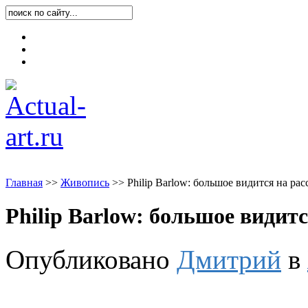
Карта блога
Контакты
О блоге
Главная
>
>
Живопись
>
>
Philip Barlow: большое видится на ра
Philip Barlow: большое видит
Опубликовано
Дмитрий
в