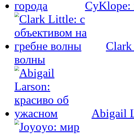
CyKlope: 
Clark
волны
Abigail 