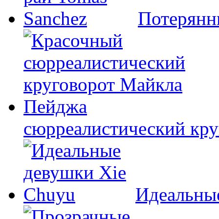
Потерянн
сюрреалистический кр
Идеальны