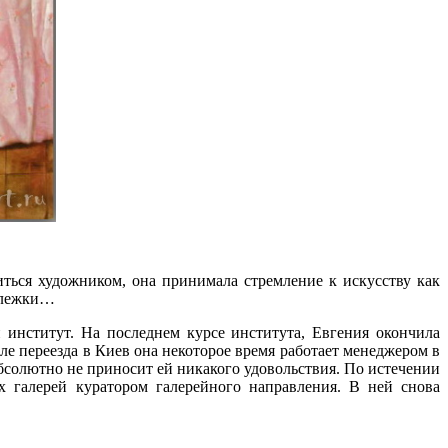
ться художником, она принимала стремление к искусству как
тележки…
институт. На последнем курсе института, Евгения окончила
е переезда в Киев она некоторое время работает менеджером в
бсолютно не приносит ей никакого удовольствия. По истечении
х галерей куратором галерейного направления. В ней снова