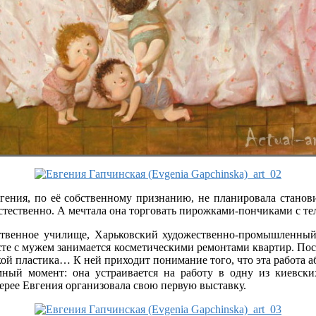
гения, по её собственному признанию, не планировала станови
е естественно. А мечтала она торговать пирожками-пончиками с 
ественное училище, Харьковский художественно-промышленный 
те с мужем занимается косметическими ремонтами квартир. Посл
кой пластика… К ней приходит понимание того, что эта работа а
ный момент: она устраивается на работу в одну из киевски
лерее Евгения организовала свою первую выставку.