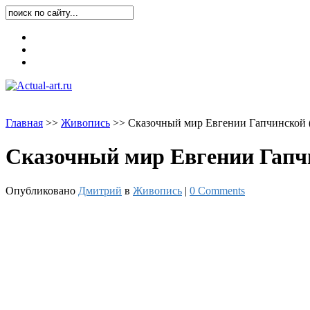
Карта блога
Контакты
О блоге
Главная
>
>
Живопись
>
>
Сказочный мир Евгении Гапчинской (
Сказочный мир Евгении Гапчи
Опубликовано
Дмитрий
в
Живопись
|
0 Comments