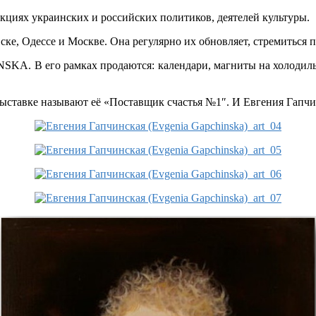
циях украинских и российских политиков, деятелей культуры.
е, Одессе и Москве. Она регулярно их обновляет, стремиться по
KA. В его рамках продаются: календари, магниты на холодильн
выставке называют её «Поставщик счастья №1″. И Евгения Гапчи