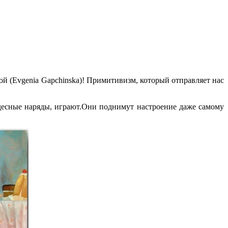
й (Evgenia Gapchinska)! Примитивизм, который отправляет нас
удесные наряды, играют.Они поднимут настроение даже самому