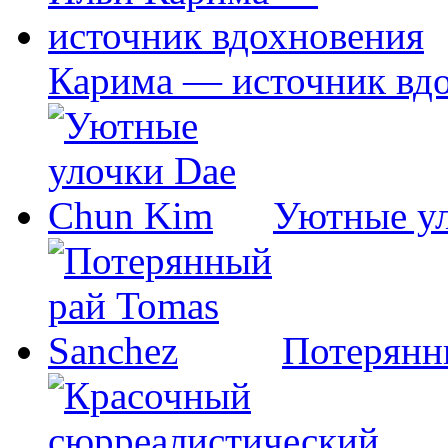
Карима — источник вд
Уютные у
Потерянн