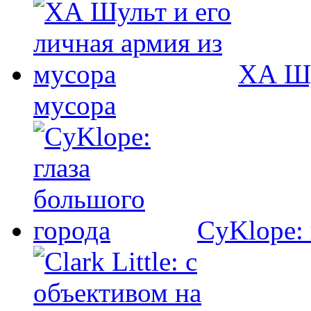
ХА Шу
мусора
CyKlope: 