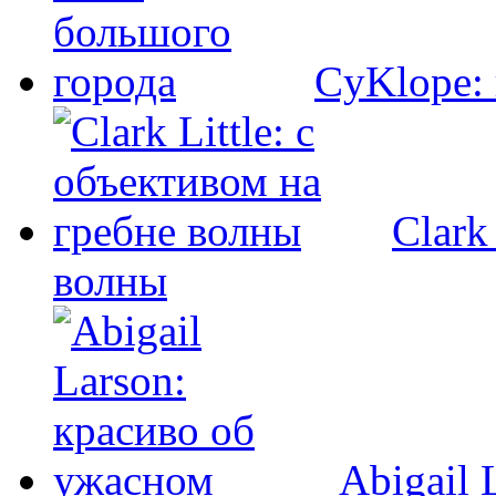
CyKlope: 
Clark
волны
Abigail 