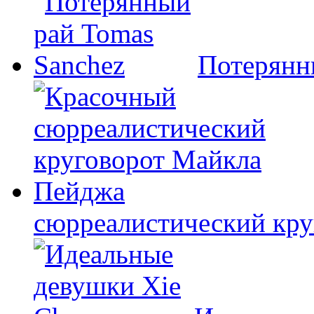
Потерянн
сюрреалистический кр