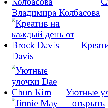
С
Владимира Колбасова
Креати
Davis
Уютные у