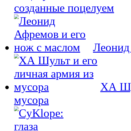
созданные поцелуем
Леонид
ХА Шу
мусора