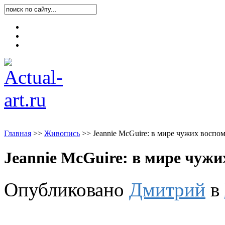
Карта блога
Контакты
О блоге
Главная
>
>
Живопись
>
>
Jeannie McGuire: в мире чужих воспо
Jeannie McGuire: в мире чуж
Опубликовано
Дмитрий
в