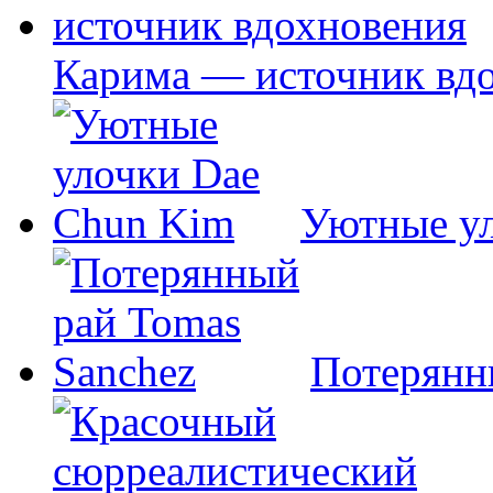
Карима — источник вд
Уютные у
Потерянн