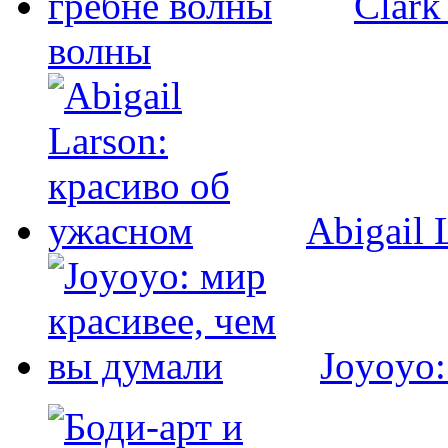
Clark
волны
Abigail 
Joyoyo: