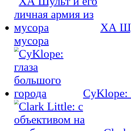
ХА Шу
мусора
CyKlope: 