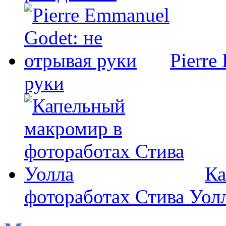
Pierre
руки
Ка
фотоработах Стива Уол