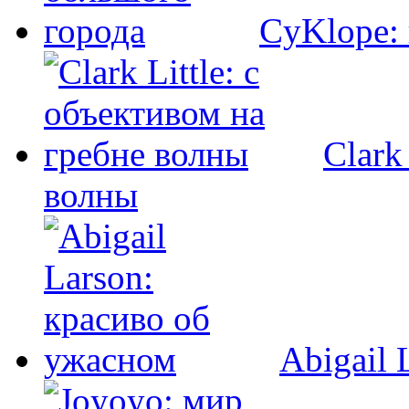
CyKlope: 
Clark
волны
Abigail 