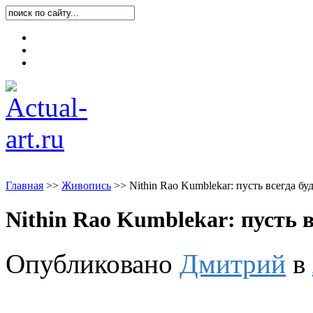
Карта блога
Контакты
О блоге
Главная
>
>
Живопись
>
>
Nithin Rao Kumblekar: пусть всегда бу
Nithin Rao Kumblekar: пусть в
Опубликовано
Дмитрий
в