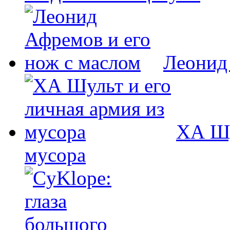
Леонид
ХА Шу
мусора