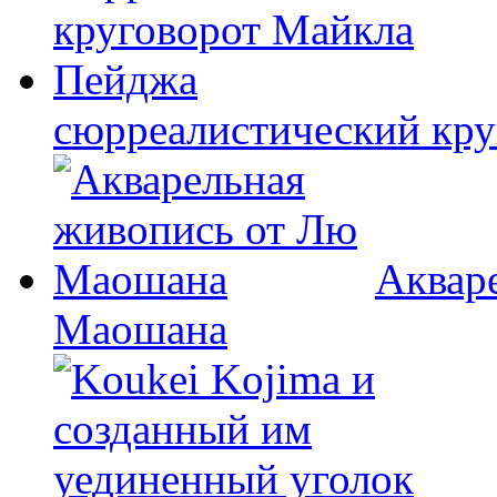
сюрреалистический кр
Аквар
Маошана