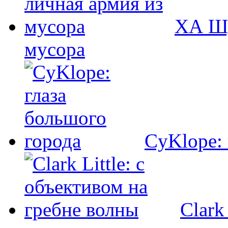
ХА Шу
мусора
CyKlope: 
Clark