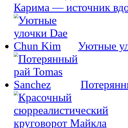
Карима — источник вд
Уютные у
Потерянн