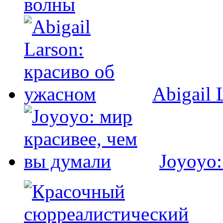
волны
Abigail 
Joyoyo: